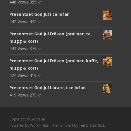
446 Views
355
kr
Presentset God Jul i cellofan
442 Views
445
kr
Presentset God Jul Fröken (praliner, te,
mugg & kort)
441 Views
379
kr
Presentset God Jul Fröken (praliner, kaffe,
mugg & kort)
424 Views
419
kr
Presentset God Jul Lärare, i cellofan
419 Views
279
kr
Copyright © Godiz.se
Powered by WordPress
, Theme
i-craft
by TemplatesNext.