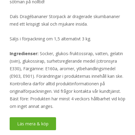
sötman på nolltid!
Dals Dragébananer Storpack är dragerade skumbananer
med ett krispigt skal och mjukare insida.
Säljs i förpackning om 1,5 alternativt 3 kg.
Ingredienser:
Socker, glukos-fruktossirap, vatten, gelatin
(svin), glukossirap, surhetsreglerande medel (citronsyra
E330), Färgämne: E160a, aromer, ytbehandlingsmedel
(E903, E901). Förändringar i produkternas innehåll kan ske.
Kontrollera därför alltid produktinformationen på
originalförpackningen. Vid frågor kontakta vår kundtjänst.
Bäst före: Produkten har minst 4 veckors hållbarhet vid köp
om inget annat anges.
Läs mera & köp