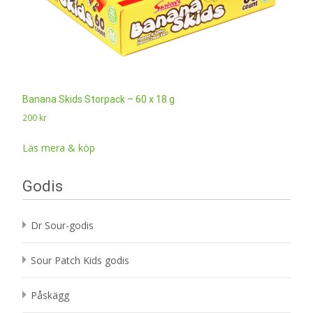
Banana Skids Storpack – 60 x 18 g
200
kr
Läs mera & köp
Godis
Dr Sour-godis
Sour Patch Kids godis
Påskägg