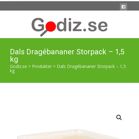
Dals Dragébananer Storpack – 1,5
kg
Godiz.se
>
Produkter
>
Dals Dragébananer Storpack – 1,5
kg