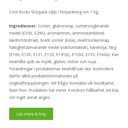
Cool Rocks Storpack säljs i förpackning om 1 kg.
Ingredienser:
Socker, glukossirap, surhetsreglerande
medel (E330, E296), aromämnen, ammoniumklorid,
lakritsrotextrakt, bränt socker (kola), invertsockersirap,
fuktighetsbevarande medel (natriumlaktat), kanelolja, färg
(E100, E120, E131, E133, E141(ii), E150d, E153, E160a). Kan
innehålla spår av mjölk, gluten, nötter och soja.
Förändringar i produkternas innehåll kan ske. Kontrollera
därför alltid produktinformationen på
originalförpackningen. Vid frågor kontakta vår kundtjänst.
Bäst före: Produkten har minst 4 veckors hållbarhet vid köp
om inget annat anges.
Läs mera & köp