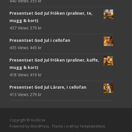
440 Views
355
kr
Presentset God Jul Fröken (praliner, te,
mugg & kort)
437 Views
379
kr
Presentset God Jul i cellofan
435 Views
445
kr
Presentset God Jul Fröken (praliner, kaffe,
mugg & kort)
418 Views
419
kr
Presentset God Jul Lärare, i cellofan
413 Views
279
kr
Copyright © Godiz.se
Powered by WordPress
, Theme
i-craft
by TemplatesNext.