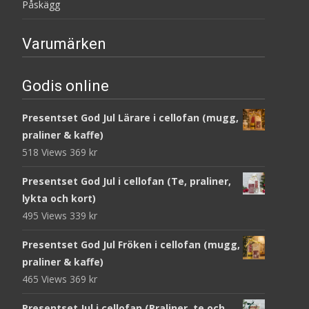
Påskägg
Varumärken
Godis online
Presentset God Jul Lärare i cellofan (mugg,
praliner & kaffe)
518 Views
369
kr
Presentset God Jul i cellofan (Te, praliner,
lykta och kort)
495 Views
339
kr
Presentset God Jul Fröken i cellofan (mugg,
praliner & kaffe)
465 Views
369
kr
Presentset Jul i cellofan (Praliner, te och