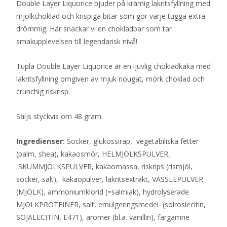
Double Layer Liquorice bjuder på krämig lakritsfyllning med
mjölkchoklad och krispiga bitar som gör varje tugga extra
drömmig. Här snackar vi en chokladbar som tar
smakupplevelsen till legendarisk nivå!
Tupla Double Layer Liquorice är en ljuvlig chokladkaka med
lakritsfyllning omgiven av mjuk nougat, mörk choklad och
crunchig riskrisp.
Säljs styckvis om 48 gram.
Ingredienser:
Socker, glukossirap, vegetabiliska fetter
(palm, shea), kakaosmör, HELMJÖLKSPULVER,
SKUMMJÖLKSPULVER, kakaomassa, riskrips (rismjöl,
socker, salt), kakaopulver, lakritsextrakt, VASSLEPULVER
(MJÖLK), ammoniumklorid (=salmiak), hydrolyserade
MJÖLKPROTEINER, salt, emulgeringsmedel (solroslecitin,
SOJALECITIN, E471), aromer (bl.a. vanillin), färgämne