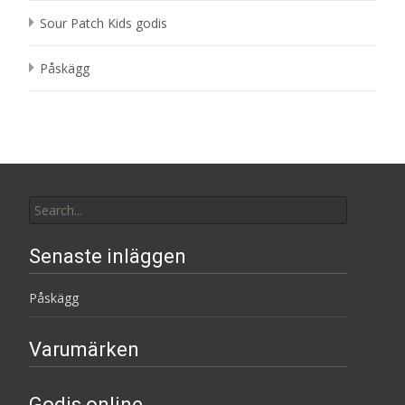
Sour Patch Kids godis
Påskägg
Search
for:
Senaste inläggen
Påskägg
Varumärken
Godis online