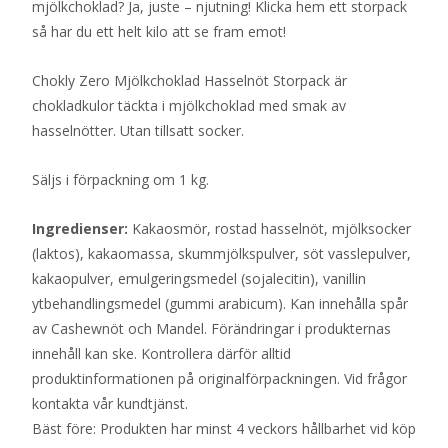
mjölkchoklad? Ja, juste – njutning! Klicka hem ett storpack
så har du ett helt kilo att se fram emot!
Chokly Zero Mjölkchoklad Hasselnöt Storpack är
chokladkulor täckta i mjölkchoklad med smak av
hasselnötter. Utan tillsatt socker.
Säljs i förpackning om 1 kg.
Ingredienser:
Kakaosmör, rostad hasselnöt, mjölksocker
(laktos), kakaomassa, skummjölkspulver, söt vasslepulver,
kakaopulver, emulgeringsmedel (sojalecitin), vanillin
ytbehandlingsmedel (gummi arabicum). Kan innehålla spår
av Cashewnöt och Mandel. Förändringar i produkternas
innehåll kan ske. Kontrollera därför alltid
produktinformationen på originalförpackningen. Vid frågor
kontakta vår kundtjänst.
Bäst före: Produkten har minst 4 veckors hållbarhet vid köp