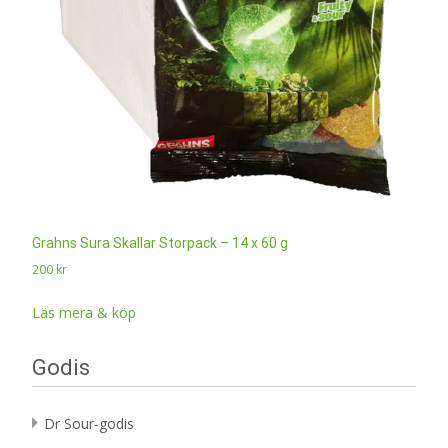
Grahns Sura Skallar Storpack – 14 x 60 g
200
kr
Läs mera & köp
Godis
Dr Sour-godis