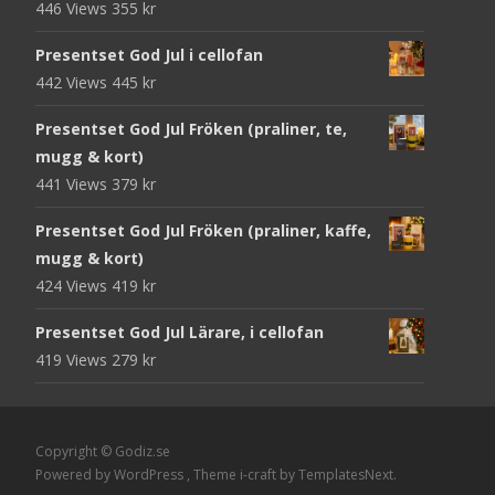
446 Views
355
kr
Presentset God Jul i cellofan
442 Views
445
kr
Presentset God Jul Fröken (praliner, te,
mugg & kort)
441 Views
379
kr
Presentset God Jul Fröken (praliner, kaffe,
mugg & kort)
424 Views
419
kr
Presentset God Jul Lärare, i cellofan
419 Views
279
kr
Copyright © Godiz.se
Powered by WordPress
, Theme
i-craft
by TemplatesNext.