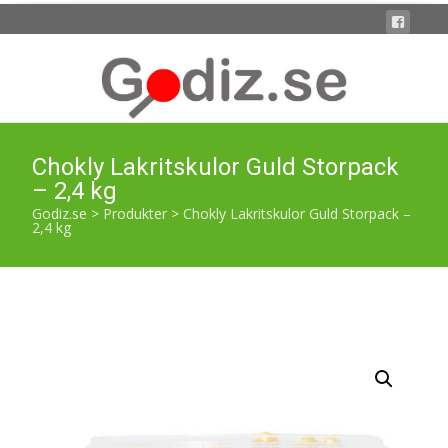
Chokly Lakritskulor Guld Storpack
– 2,4 kg
Godiz.se
>
Produkter
>
Chokly Lakritskulor Guld Storpack –
2,4 kg