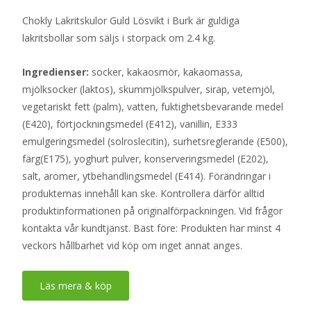
Chokly Lakritskulor Guld Lösvikt i Burk är guldiga
lakritsbollar som säljs i storpack om 2.4 kg.
Ingredienser:
socker, kakaosmör, kakaomassa,
mjölksocker (laktos), skummjölkspulver, sirap, vetemjöl,
vegetariskt fett (palm), vatten, fuktighetsbevarande medel
(E420), förtjockningsmedel (E412), vanillin, E333
emulgeringsmedel (solroslecitin), surhetsreglerande (E500),
färg(E175), yoghurt pulver, konserveringsmedel (E202),
salt, aromer, ytbehandlingsmedel (E414). Förändringar i
produkternas innehåll kan ske. Kontrollera därför alltid
produktinformationen på originalförpackningen. Vid frågor
kontakta vår kundtjänst. Bäst före: Produkten har minst 4
veckors hållbarhet vid köp om inget annat anges.
Läs mera & köp