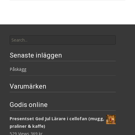
Search
for:
Senaste inläggen
Påskägg
Varumärken
Godis online
Presentset God Jul Lärare i cellofan (mugg,
praliner & kaffe)
529 Views
369
kr