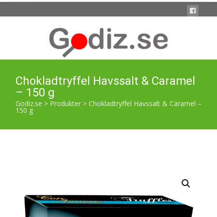
Chokladtryffel Havssalt & Caramel
– 150 g
Godiz.se
>
Produkter
>
Chokladtryffel Havssalt & Caramel –
150 g