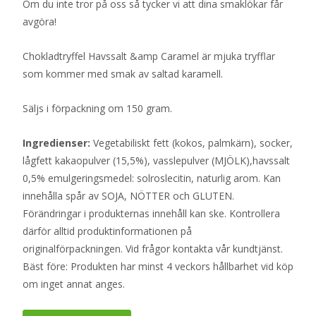
Om du inte tror på oss så tycker vi att dina smaklökar får
avgöra!
Chokladtryffel Havssalt &amp Caramel är mjuka tryfflar
som kommer med smak av saltad karamell.
Säljs i förpackning om 150 gram.
Ingredienser:
Vegetabiliskt fett (kokos, palmkärn), socker,
lågfett kakaopulver (15,5%), vasslepulver (MJÖLK),havssalt
0,5% emulgeringsmedel: solroslecitin, naturlig arom. Kan
innehålla spår av SOJA, NÖTTER och GLUTEN.
Förändringar i produkternas innehåll kan ske. Kontrollera
därför alltid produktinformationen på
originalförpackningen. Vid frågor kontakta vår kundtjänst.
Bäst före: Produkten har minst 4 veckors hållbarhet vid köp
om inget annat anges.