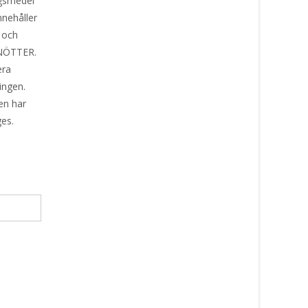
gsmedel
nnehåller
 och
 NÖTTER.
era
ingen.
en har
ges.