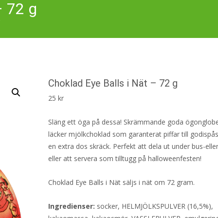
– 72 g
Choklad Eye Balls i Nät – 72 g
25
kr
Släng ett öga på dessa! Skrämmande goda ögonglobe
läcker mjölkchoklad som garanterat piffar till godisp
en extra dos skräck. Perfekt att dela ut under bus-elle
eller att servera som tilltugg på halloweenfesten!
Choklad Eye Balls i Nät säljs i nät om 72 gram.
Ingredienser:
socker, HELMJÖLKSPULVER (16,5%),