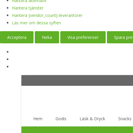
Hantera alternativ
Hantera tjänster
Hantera {vendor_count}-leverantörer
Läs mer om dessa syften
Acceptera
Neka
Visa preferenser
Spara pre
Skip
Hem
Godis
Läsk & Dryck
Snacks
to
content