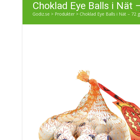
Choklad Eye Balls i Nät 
Godiz.se
>
Produkter
>
Choklad Eye Balls i Nät – 72 g