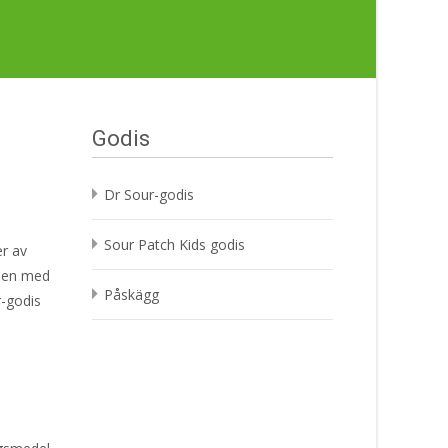
Godis
Dr Sour-godis
Sour Patch Kids godis
r av
åsen med
Påskägg
r-godis