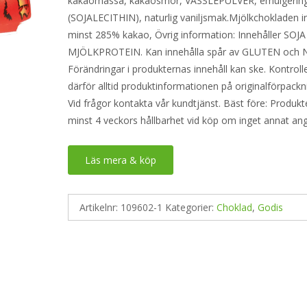
kakaomassa, kakaosmör, VASSLEPULVER, emulgerin
(SOJALECITHIN), naturlig vaniljsmak.Mjölkchokladen i
minst 285% kakao, Övrig information: Innehåller SOJA
MJÖLKPROTEIN. Kan innehålla spår av GLUTEN och
Förändringar i produkternas innehåll kan ske. Kontroll
därför alltid produktinformationen på originalförpackn
Vid frågor kontakta vår kundtjänst. Bäst före: Produkt
minst 4 veckors hållbarhet vid köp om inget annat an
Läs mera & köp
Artikelnr:
109602-1
Kategorier:
Choklad
,
Godis