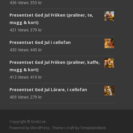
436 Views
355
kr
Presentset God Jul Fröken (praliner, te,
mugg & kort)
431 Views
379
kr
Presentset God Jul i cellofan
430 Views
445
kr
Presentset God Jul Fröken (praliner, kaffe,
mugg & kort)
413 Views
419
kr
Presentset God Jul Lärare, i cellofan
409 Views
279
kr
Copyright © Godiz.se
Powered by WordPress
, Theme
i-craft
by TemplatesNext.