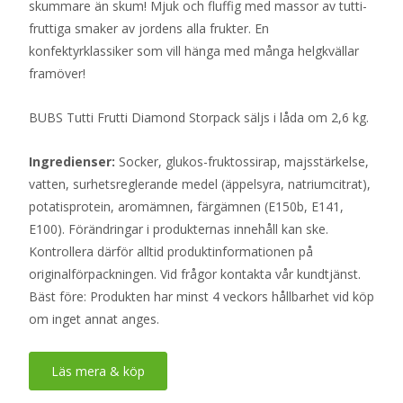
skummare än skum! Mjuk och fluffig med massor av tutti-
fruttiga smaker av jordens alla frukter. En
konfektyrklassiker som vill hänga med många helgkvällar
framöver!
BUBS Tutti Frutti Diamond Storpack säljs i låda om 2,6 kg.
Ingredienser:
Socker, glukos-fruktossirap, majsstärkelse,
vatten, surhetsreglerande medel (äppelsyra, natriumcitrat),
potatisprotein, aromämnen, färgämnen (E150b, E141,
E100). Förändringar i produkternas innehåll kan ske.
Kontrollera därför alltid produktinformationen på
originalförpackningen. Vid frågor kontakta vår kundtjänst.
Bäst före: Produkten har minst 4 veckors hållbarhet vid köp
om inget annat anges.
Läs mera & köp