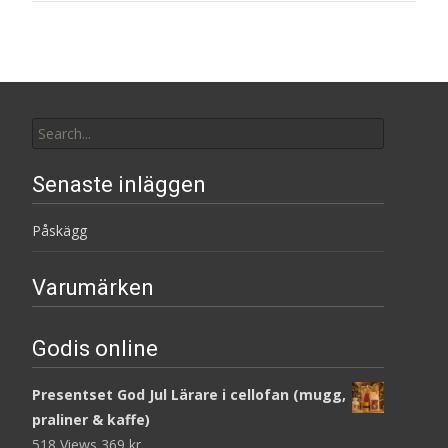
Search
for:
Senaste inläggen
Påskägg
Varumärken
Godis online
Presentset God Jul Lärare i cellofan (mugg,
praliner & kaffe)
518 Views
369
kr