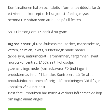
Kombinationen hallon och lakrits i formen av dödskallar är
ett vinnande koncept och lika gott till fredagsmyset
hemma i tv-soffan som att bjuda på till festen.
Säljs i kartong om 16-pack á 90 gram.
Ingredienser
: glukos-fruktossirap, socker, majsstärkelse,
vatten, salmiak, lakrits, surhetsreglerande medel
(äppelsyra, natriumcitrat), aromämnen, färgämnen (svart
morotskoncentrat, E153), salt, kokosolja,
ytbehandlingsmedel (karnaubavax). Förändringar i
produkternas innehåll kan ske. Kontrollera därför alltid
produktinformationen på originalförpackningen. Vid frågor
kontakta vår kundtjänst.
Bäst före: Produkten har minst 4 veckors hållbarhet vid köp
om inget annat anges.