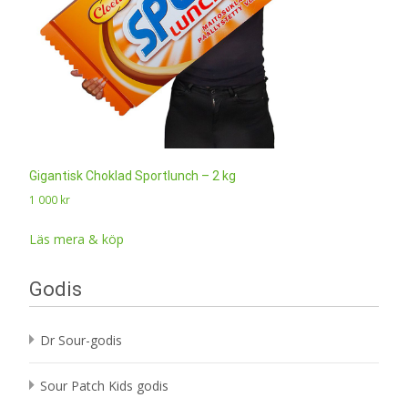
Gigantisk Choklad Sportlunch – 2 kg
1 000
kr
Läs mera & köp
Godis
Dr Sour-godis
Sour Patch Kids godis