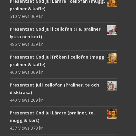
Presentset God Jul Lärare i cellofan (mugg,
praliner & kaffe)
510 Views
369
kr
Presentset God Jul i cellofan (Te, praliner,
lykta och kort)
486 Views
339
kr
Presentset God Jul Fröken i cellofan (mugg,
praliner & kaffe)
460 Views
369
kr
Presentset Jul i cellofan (Praliner, te och
disktrasa)
440 Views
209
kr
Presentset God Jul Lärare (praliner, te,
mugg & kort)
437 Views
379
kr