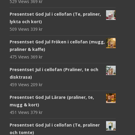
529 Views
369
kr
Presentset God Jul i cellofan (Te, praliner,
lykta och kort)
509 Views
339
kr
Presentset God Jul Fröken i cellofan (mugg,
praliner & kaffe)
475 Views
369
kr
Presentset Jul i cellofan (Praliner, te och
disktrasa)
459 Views
209
kr
Presentset God Jul Lärare (praliner, te,
mugg & kort)
451 Views
379
kr
Presentset God Jul i cellofan (Te, praliner
och tomte)