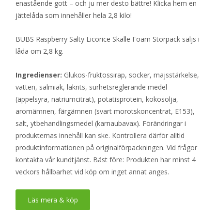
enastående gott – och ju mer desto bättre! Klicka hem en
jättelåda som innehåller hela 2,8 kilo!
BUBS Raspberry Salty Licorice Skalle Foam Storpack säljs i
låda om 2,8 kg.
Ingredienser:
Glukos-fruktossirap, socker, majsstärkelse,
vatten, salmiak, lakrits, surhetsreglerande medel
(äppelsyra, natriumcitrat), potatisprotein, kokosolja,
aromämnen, färgämnen (svart morotskoncentrat, E153),
salt, ytbehandlingsmedel (karnaubavax). Förändringar i
produkternas innehåll kan ske. Kontrollera därför alltid
produktinformationen på originalförpackningen. Vid frågor
kontakta vår kundtjänst. Bäst före: Produkten har minst 4
veckors hållbarhet vid köp om inget annat anges.
Läs mera & köp