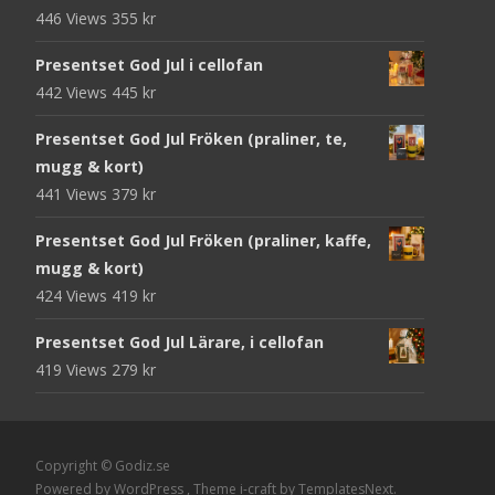
446 Views
355
kr
Presentset God Jul i cellofan
442 Views
445
kr
Presentset God Jul Fröken (praliner, te,
mugg & kort)
441 Views
379
kr
Presentset God Jul Fröken (praliner, kaffe,
mugg & kort)
424 Views
419
kr
Presentset God Jul Lärare, i cellofan
419 Views
279
kr
Copyright © Godiz.se
Powered by WordPress
, Theme
i-craft
by TemplatesNext.