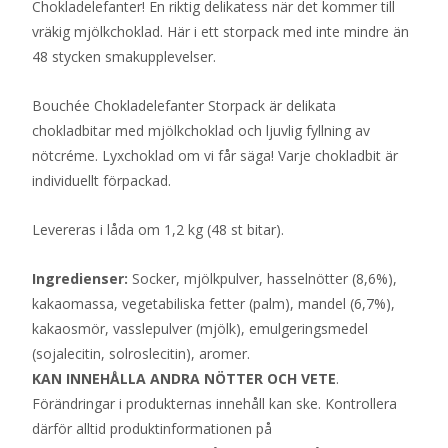
Chokladelefanter! En riktig delikatess när det kommer till
vräkig mjölkchoklad. Här i ett storpack med inte mindre än
48 stycken smakupplevelser.
Bouchée Chokladelefanter Storpack är delikata
chokladbitar med mjölkchoklad och ljuvlig fyllning av
nötcréme. Lyxchoklad om vi får säga! Varje chokladbit är
individuellt förpackad.
Levereras i låda om 1,2 kg (48 st bitar).
Ingredienser:
Socker, mjölkpulver, hasselnötter (8,6%),
kakaomassa, vegetabiliska fetter (palm), mandel (6,7%),
kakaosmör, vasslepulver (mjölk), emulgeringsmedel
(sojalecitin, solroslecitin), aromer.
KAN INNEHÅLLA ANDRA NÖTTER OCH VETE
.
Förändringar i produkternas innehåll kan ske. Kontrollera
därför alltid produktinformationen på