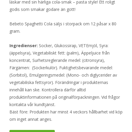
läskar med sin härliga cola-smak – pasta style! Ett roligt
godis som smakar godare än gott!
Bebeto Spaghetti Cola säljs i storpack om 12 påsar x 80
gram.
Ingredienser:
Socker, Glukossirap, VETEmjöl, Syra:
(äppelsyra), Vegetabiliskt fett: (palm), Äppeljuice från
koncentrat, Surhetsreglerande medel: (citronsyra),
Färgämen: (Sockerkulör). Fuktighetsbevarande medel:
(Sorbitol), Emulgeringsmedel: (Mono- och diglycerider av
vegetabiliska fettsyror). Förändringar i produkternas
innehåll kan ske. Kontrollera därför alltid
produktinformationen på originalförpackningen. Vid frågor
kontakta vår kundtjänst.
Bäst före: Produkten har minst 4 veckors hållbarhet vid köp
om inget annat anges.