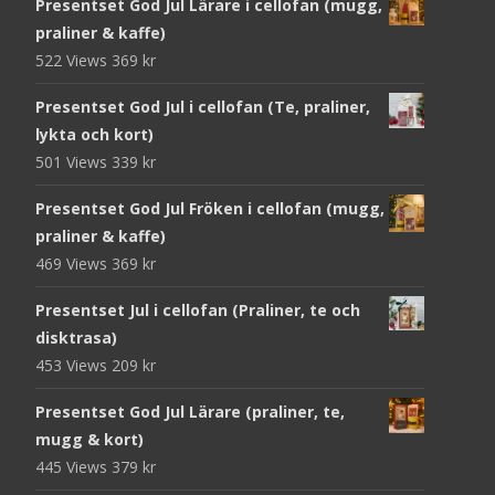
Presentset God Jul Lärare i cellofan (mugg,
praliner & kaffe)
522 Views
369
kr
Presentset God Jul i cellofan (Te, praliner,
lykta och kort)
501 Views
339
kr
Presentset God Jul Fröken i cellofan (mugg,
praliner & kaffe)
469 Views
369
kr
Presentset Jul i cellofan (Praliner, te och
disktrasa)
453 Views
209
kr
Presentset God Jul Lärare (praliner, te,
mugg & kort)
445 Views
379
kr