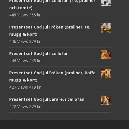
Presentset God Jul i cellofan (Te, praliner
och tomte)
448 Views
355
kr
Presentset God Jul Fröken (praliner, te,
mugg & kort)
446 Views
379
kr
Presentset God Jul i cellofan
446 Views
445
kr
Presentset God Jul Fröken (praliner, kaffe,
mugg & kort)
427 Views
419
kr
Presentset God Jul Lärare, i cellofan
422 Views
279
kr