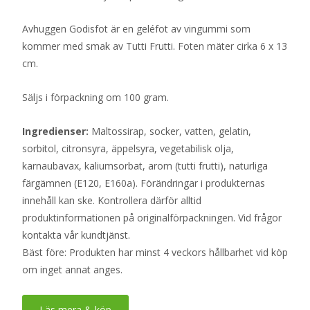
Avhuggen Godisfot är en geléfot av vingummi som
kommer med smak av Tutti Frutti. Foten mäter cirka 6 x 13
cm.
Säljs i förpackning om 100 gram.
Ingredienser:
Maltossirap, socker, vatten, gelatin,
sorbitol, citronsyra, äppelsyra, vegetabilisk olja,
karnaubavax, kaliumsorbat, arom (tutti frutti), naturliga
färgämnen (E120, E160a). Förändringar i produkternas
innehåll kan ske. Kontrollera därför alltid
produktinformationen på originalförpackningen. Vid frågor
kontakta vår kundtjänst.
Bäst före: Produkten har minst 4 veckors hållbarhet vid köp
om inget annat anges.
Läs mera & köp