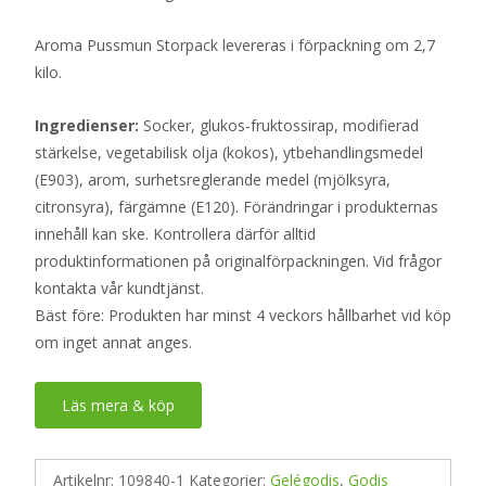
Aroma Pussmun Storpack levereras i förpackning om 2,7
kilo.
Ingredienser:
Socker, glukos-fruktossirap, modifierad
stärkelse, vegetabilisk olja (kokos), ytbehandlingsmedel
(E903), arom, surhetsreglerande medel (mjölksyra,
citronsyra), färgämne (E120). Förändringar i produkternas
innehåll kan ske. Kontrollera därför alltid
produktinformationen på originalförpackningen. Vid frågor
kontakta vår kundtjänst.
Bäst före: Produkten har minst 4 veckors hållbarhet vid köp
om inget annat anges.
Läs mera & köp
Artikelnr:
109840-1
Kategorier:
Gelégodis
,
Godis