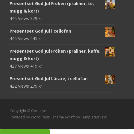
Presentset God Jul Fröken (praliner, te,
mugg & kort)
446 Views
379
kr
Presentset God Jul i cellofan
446 Views
445
kr
Presentset God Jul Fröken (praliner, kaffe,
mugg & kort)
427 Views
419
kr
Presentset God Jul Lärare, i cellofan
422 Views
279
kr
Copyright © Godiz.se
Powered by WordPress
, Theme
i-craft
by TemplatesNext.