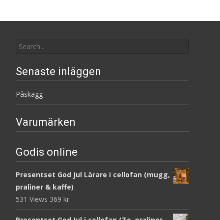
Search
for:
Senaste inläggen
Påskägg
Varumärken
Godis online
Presentset God Jul Lärare i cellofan (mugg,
praliner & kaffe)
531 Views
369
kr
Presentset God Jul i cellofan (Te, praliner,