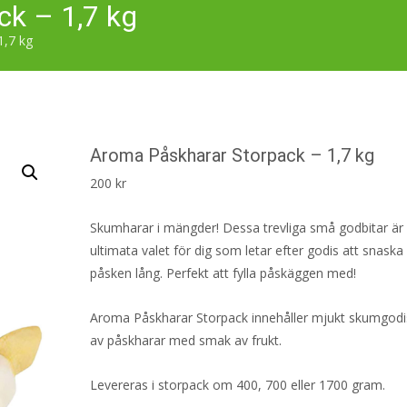
ck – 1,7 kg
1,7 kg
Aroma Påskharar Storpack – 1,7 kg
200
kr
Skumharar i mängder! Dessa trevliga små godbitar är
ultimata valet för dig som letar efter godis att snaska
påsken lång. Perfekt att fylla påskäggen med!
Aroma Påskharar Storpack innehåller mjukt skumgodi
av påskharar med smak av frukt.
Levereras i storpack om 400, 700 eller 1700 gram.