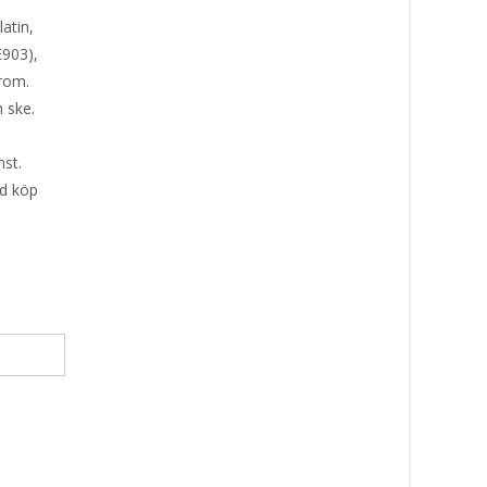
atin,
E903),
rom.
 ske.
nst.
id köp