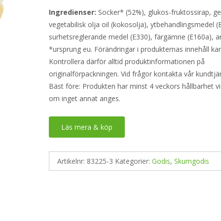
Ingredienser:
Socker* (52%), glukos-fruktossirap, gel
vegetabilisk olja oil (kokosolja), ytbehandlingsmedel (
surhetsreglerande medel (E330), färgämne (E160a), a
*ursprung eu. Förändringar i produkternas innehåll kan
Kontrollera därför alltid produktinformationen på
originalförpackningen. Vid frågor kontakta vår kundtjä
Bäst före: Produkten har minst 4 veckors hållbarhet v
om inget annat anges.
Läs mera & köp
Artikelnr:
83225-3
Kategorier:
Godis
,
Skumgodis