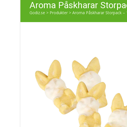
Aroma Påskharar Storpa
Godiz.se
>
Produkter
>
Aroma Påskharar Storpack – 