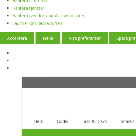
Hantera alternativ
Hantera tjänster
Hantera {vendor_count}-leverantörer
Läs mer om dessa syften
Acceptera
Neka
Visa preferenser
Spara pre
Skip
Hem
Godis
Läsk & Dryck
Snacks
to
content