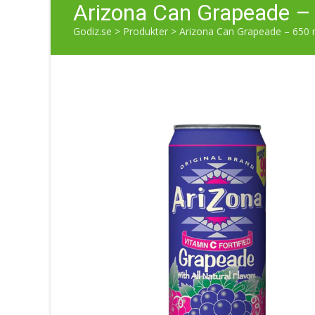
Arizona Can Grapeade –
Godiz.se
>
Produkter
>
Arizona Can Grapeade – 650 