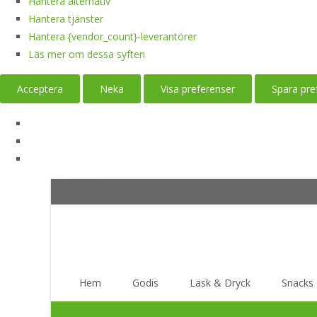
Hantera alternativ
Hantera tjänster
Hantera {vendor_count}-leverantörer
Läs mer om dessa syften
Acceptera
Neka
Visa preferenser
Spara pre
Skip
Hem
Godis
Läsk & Dryck
Snacks
to
content