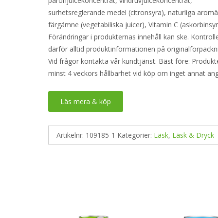
päronjuicekoncentrat, vindruvjuicekoncentrat,
surhetsreglerande medel (citronsyra), naturliga aro
färgämne (vegetabiliska juicer), Vitamin C (askorbinsyr
Förändringar i produkternas innehåll kan ske. Kontroll
därför alltid produktinformationen på originalförpackn
Vid frågor kontakta vår kundtjänst. Bäst före: Produkt
minst 4 veckors hållbarhet vid köp om inget annat an
Läs mera & köp
Artikelnr:
109185-1
Kategorier:
Läsk
,
Läsk & Dryck