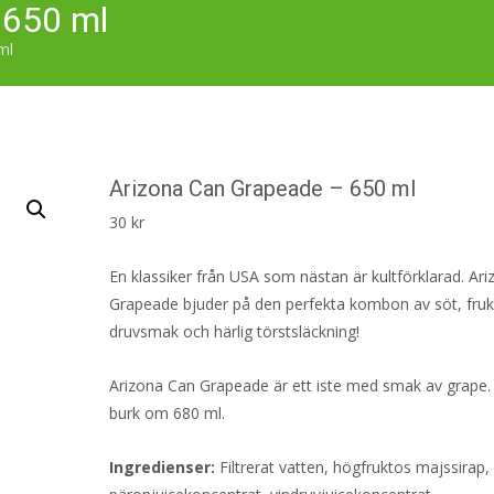
 650 ml
ml
Arizona Can Grapeade – 650 ml
30
kr
En klassiker från USA som nästan är kultförklarad. Ar
Grapeade bjuder på den perfekta kombon av söt, fruk
druvsmak och härlig törstsläckning!
Arizona Can Grapeade är ett iste med smak av grape. 
burk om 680 ml.
Ingredienser:
Filtrerat vatten, högfruktos majssirap,