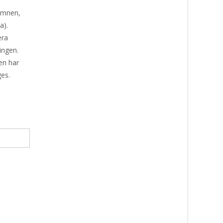
mämnen,
a).
era
ingen.
en har
ges.