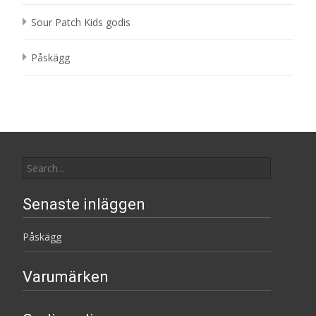
Sour Patch Kids godis
Påskägg
Search
for:
Senaste inläggen
Påskägg
Varumärken