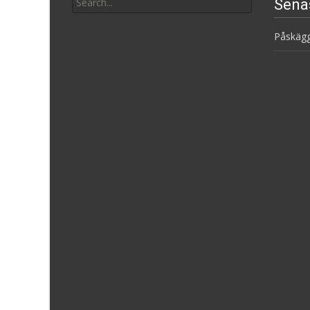
Sena
for:
Påskäg