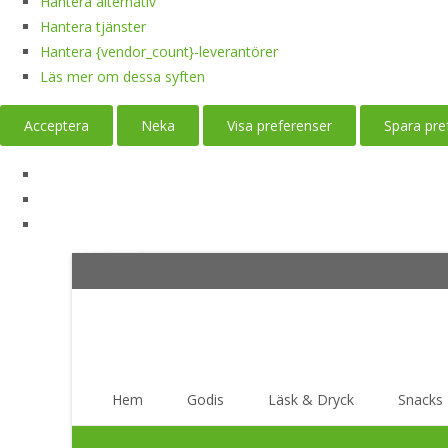
Hantera alternativ
Hantera tjänster
Hantera {vendor_count}-leverantörer
Läs mer om dessa syften
Acceptera
Neka
Visa preferenser
Spara pre
Skip
Hem
Godis
Läsk & Dryck
Snacks
to
content