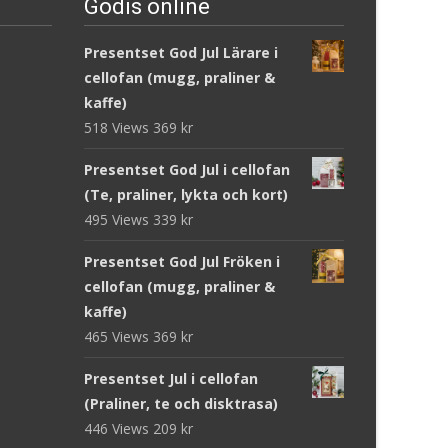
Godis online
Presentset God Jul Lärare i
cellofan (mugg, praliner &
kaffe)
518 Views
369
kr
Presentset God Jul i cellofan
(Te, praliner, lykta och kort)
495 Views
339
kr
Presentset God Jul Fröken i
cellofan (mugg, praliner &
kaffe)
465 Views
369
kr
Presentset Jul i cellofan
(Praliner, te och disktrasa)
446 Views
209
kr