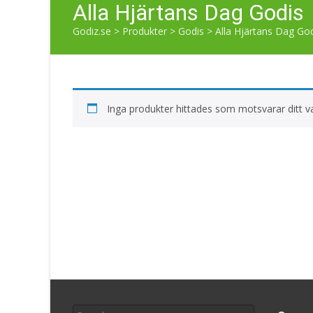
Alla Hjärtans Dag Godis
Godiz.se
>
Produkter
>
Godis
>
Alla Hjärtans Dag Go
Inga produkter hittades som motsvarar ditt va
Search