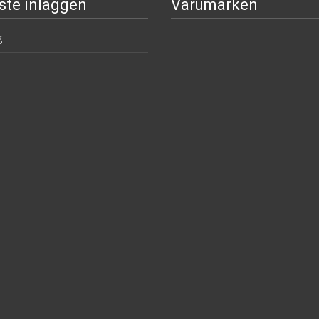
ste inläggen
Varumärken
g